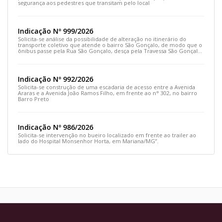
segurança aos pedestres que transitam pelo local
Indicação Nº 999/2026
Solicita-se análise da possibilidade de alteração no itinerário do
transporte coletivo que atende o bairro São Gonçalo, de modo que o
ônibus passe pela Rua São Gonçalo, desça pela Travessa São Gonçalo
e siga pela Rua Prefeito João Sampaio
Indicação Nº 992/2026
Solicita-se construção de uma escadaria de acesso entre a Avenida
Araras e a Avenida João Ramos Filho, em frente ao n° 302, no bairro
Barro Preto
Indicação Nº 986/2026
Solicita-se intervenção no bueiro localizado em frente ao trailer ao
lado do Hospital Monsenhor Horta, em Mariana/MG”.