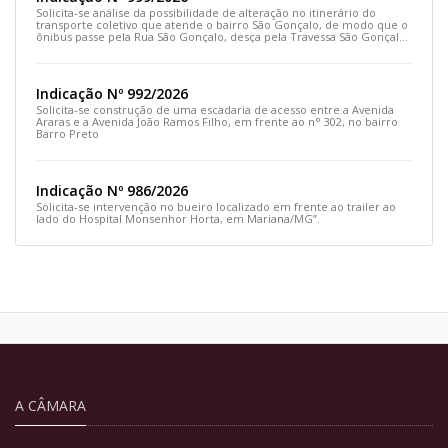
Solicita-se análise da possibilidade de alteração no itinerário do
transporte coletivo que atende o bairro São Gonçalo, de modo que o
ônibus passe pela Rua São Gonçalo, desça pela Travessa São Gonçalo
e siga pela Rua Prefeito João Sampaio
Indicação Nº 992/2026
Solicita-se construção de uma escadaria de acesso entre a Avenida
Araras e a Avenida João Ramos Filho, em frente ao n° 302, no bairro
Barro Preto
Indicação Nº 986/2026
Solicita-se intervenção no bueiro localizado em frente ao trailer ao
lado do Hospital Monsenhor Horta, em Mariana/MG”.
A CÂMARA