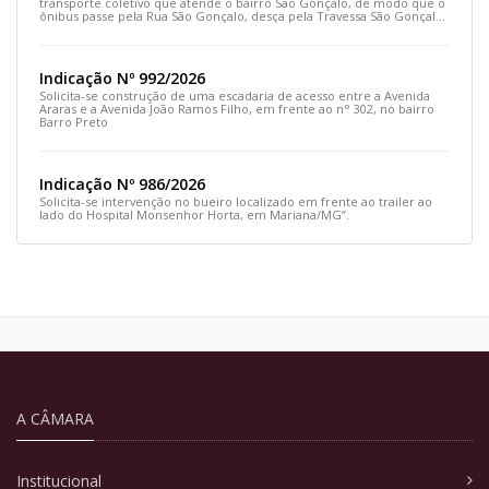
transporte coletivo que atende o bairro São Gonçalo, de modo que o
ônibus passe pela Rua São Gonçalo, desça pela Travessa São Gonçalo
e siga pela Rua Prefeito João Sampaio
Indicação Nº 992/2026
Solicita-se construção de uma escadaria de acesso entre a Avenida
Araras e a Avenida João Ramos Filho, em frente ao n° 302, no bairro
Barro Preto
Indicação Nº 986/2026
Solicita-se intervenção no bueiro localizado em frente ao trailer ao
lado do Hospital Monsenhor Horta, em Mariana/MG”.
A CÂMARA
Institucional