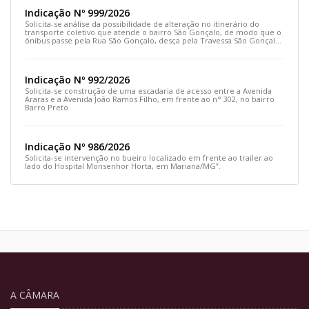
Indicação Nº 999/2026
Solicita-se análise da possibilidade de alteração no itinerário do
transporte coletivo que atende o bairro São Gonçalo, de modo que o
ônibus passe pela Rua São Gonçalo, desça pela Travessa São Gonçalo
e siga pela Rua Prefeito João Sampaio
Indicação Nº 992/2026
Solicita-se construção de uma escadaria de acesso entre a Avenida
Araras e a Avenida João Ramos Filho, em frente ao n° 302, no bairro
Barro Preto
Indicação Nº 986/2026
Solicita-se intervenção no bueiro localizado em frente ao trailer ao
lado do Hospital Monsenhor Horta, em Mariana/MG”.
A CÂMARA