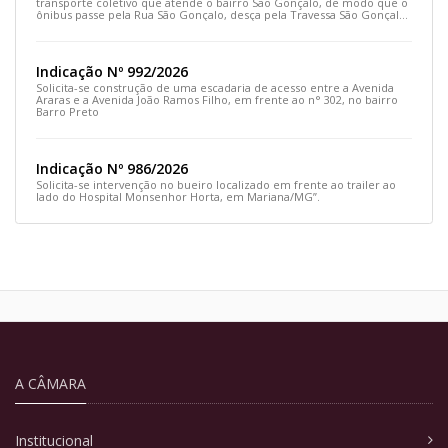
transporte coletivo que atende o bairro São Gonçalo, de modo que o
ônibus passe pela Rua São Gonçalo, desça pela Travessa São Gonçalo
e siga pela Rua Prefeito João Sampaio
Indicação Nº 992/2026
Solicita-se construção de uma escadaria de acesso entre a Avenida
Araras e a Avenida João Ramos Filho, em frente ao n° 302, no bairro
Barro Preto
Indicação Nº 986/2026
Solicita-se intervenção no bueiro localizado em frente ao trailer ao
lado do Hospital Monsenhor Horta, em Mariana/MG”.
A CÂMARA
Institucional