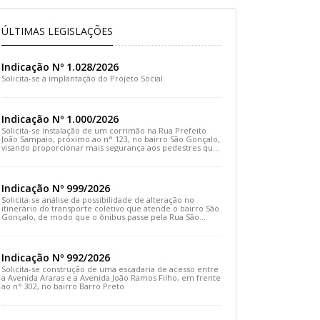
ÚLTIMAS LEGISLAÇÕES
Indicação Nº 1.028/2026
Solicita-se a implantação do Projeto Social
Indicação Nº 1.000/2026
Solicita-se instalação de um corrimão na Rua Prefeito
João Sampaio, próximo ao n° 123, no bairro São Gonçalo,
visando proporcionar mais segurança aos pedestres que
transitam pelo local
Indicação Nº 999/2026
Solicita-se análise da possibilidade de alteração no
itinerário do transporte coletivo que atende o bairro São
Gonçalo, de modo que o ônibus passe pela Rua São
Gonçalo, desça pela Travessa São Gonçalo e siga pela
Rua Prefeito João Sampaio
Indicação Nº 992/2026
Solicita-se construção de uma escadaria de acesso entre
a Avenida Araras e a Avenida João Ramos Filho, em frente
ao n° 302, no bairro Barro Preto