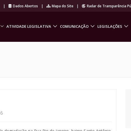
r
|
Dados Abertos
|
Mapa do Site
|
Radar de Transparência Pú
ATIVIDADE LEGISLATIVA
COMUNICAÇÃO
LEGISLAÇÕES
26
 de degradação na Rua Rio de Janeiro, bairro Santo Antônio,