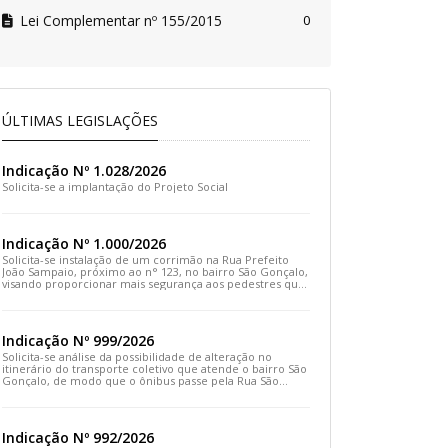
Lei Complementar nº 155/2015
0
ÚLTIMAS LEGISLAÇÕES
Indicação Nº 1.028/2026
Solicita-se a implantação do Projeto Social
Indicação Nº 1.000/2026
Solicita-se instalação de um corrimão na Rua Prefeito
João Sampaio, próximo ao n° 123, no bairro São Gonçalo,
visando proporcionar mais segurança aos pedestres que
transitam pelo local
Indicação Nº 999/2026
Solicita-se análise da possibilidade de alteração no
itinerário do transporte coletivo que atende o bairro São
Gonçalo, de modo que o ônibus passe pela Rua São
Gonçalo, desça pela Travessa São Gonçalo e siga pela
Rua Prefeito João Sampaio
Indicação Nº 992/2026