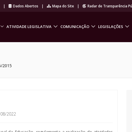
r
|
Dados Abertos
|
Mapa do Site
|
Radar de Transparência Pú
ATIVIDADE LEGISLATIVA
COMUNICAÇÃO
LEGISLAÇÕES
5/2015
/08/2022
al da Educação, regulamenta a realização de atividades