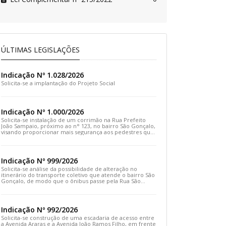
ÚLTIMAS LEGISLAÇÕES
Indicação Nº 1.028/2026
Solicita-se a implantação do Projeto Social
Indicação Nº 1.000/2026
Solicita-se instalação de um corrimão na Rua Prefeito
João Sampaio, próximo ao n° 123, no bairro São Gonçalo,
visando proporcionar mais segurança aos pedestres que
transitam pelo local
Indicação Nº 999/2026
Solicita-se análise da possibilidade de alteração no
itinerário do transporte coletivo que atende o bairro São
Gonçalo, de modo que o ônibus passe pela Rua São
Gonçalo, desça pela Travessa São Gonçalo e siga pela
Rua Prefeito João Sampaio
Indicação Nº 992/2026
Solicita-se construção de uma escadaria de acesso entre
a Avenida Araras e a Avenida João Ramos Filho, em frente