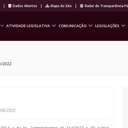
r
|
Dados Abertos
|
Mapa do Site
|
Radar de Transparência Pú
ATIVIDADE LEGISLATIVA
COMUNICAÇÃO
LEGISLAÇÕES
5/2022
/09/2022
9/2014 e da lei Complementar nº 214/2022 e dá outras