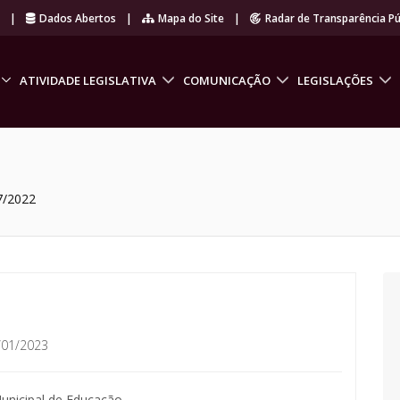
r
|
Dados Abertos
|
Mapa do Site
|
Radar de Transparência Pú
ATIVIDADE LEGISLATIVA
COMUNICAÇÃO
LEGISLAÇÕES
7/2022
/01/2023
Municipal de Educação