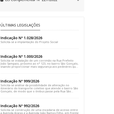
ÚLTIMAS LEGISLAÇÕES
Indicação Nº 1.028/2026
Solicita-se a implantação do Projeto Social
Indicação Nº 1.000/2026
Solicita-se instalação de um corrimão na Rua Prefeito
João Sampaio, próximo ao n° 123, no bairro São Gonçalo,
visando proporcionar mais segurança aos pedestres que
transitam pelo local
Indicação Nº 999/2026
Solicita-se análise da possibilidade de alteração no
itinerário do transporte coletivo que atende o bairro São
Gonçalo, de modo que o ônibus passe pela Rua São
Gonçalo, desça pela Travessa São Gonçalo e siga pela
Rua Prefeito João Sampaio
Indicação Nº 992/2026
Solicita-se construção de uma escadaria de acesso entre
a Avenida Araras e a Avenida João Ramos Filho, em frente