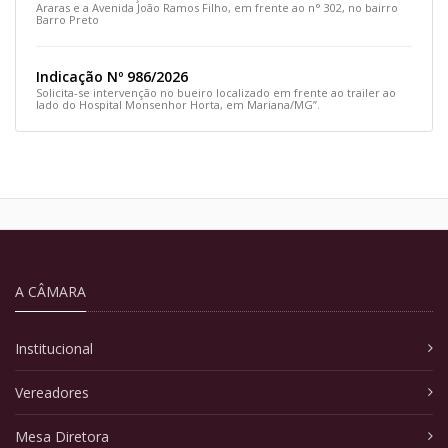
Araras e a Avenida João Ramos Filho, em frente ao n° 302, no bairro
Barro Preto
Indicação Nº 986/2026
Solicita-se intervenção no bueiro localizado em frente ao trailer ao
lado do Hospital Monsenhor Horta, em Mariana/MG”.
A CÂMARA
Institucional
Vereadores
Mesa Diretora