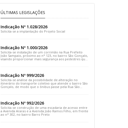
ÚLTIMAS LEGISLAÇÕES
Indicação Nº 1.028/2026
Solicita-se a implantação do Projeto Social
Indicação Nº 1.000/2026
Solicita-se instalação de um corrimão na Rua Prefeito
João Sampaio, próximo ao n° 123, no bairro São Gonçalo,
visando proporcionar mais segurança aos pedestres que
transitam pelo local
Indicação Nº 999/2026
Solicita-se análise da possibilidade de alteração no
itinerário do transporte coletivo que atende o bairro São
Gonçalo, de modo que o ônibus passe pela Rua São
Gonçalo, desça pela Travessa São Gonçalo e siga pela
Rua Prefeito João Sampaio
Indicação Nº 992/2026
Solicita-se construção de uma escadaria de acesso entre
a Avenida Araras e a Avenida João Ramos Filho, em frente
ao n° 302, no bairro Barro Preto