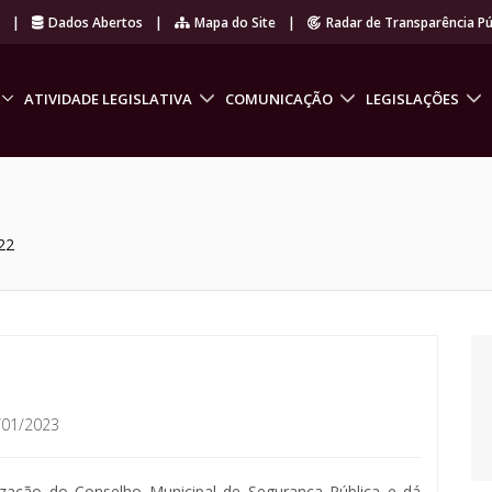
r
|
Dados Abertos
|
Mapa do Site
|
Radar de Transparência Pú
ATIVIDADE LEGISLATIVA
COMUNICAÇÃO
LEGISLAÇÕES
22
/01/2023
ização do Conselho Municipal de Segurança Pública e dá