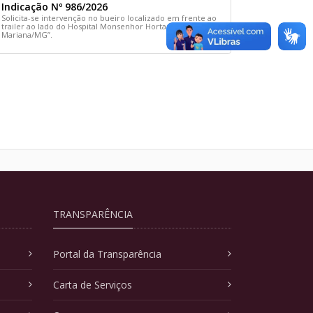
Indicação Nº 986/2026
Solicita-se intervenção no bueiro localizado em frente ao
trailer ao lado do Hospital Monsenhor Horta, em
Mariana/MG”.
TRANSPARÊNCIA
Portal da Transparência
Carta de Serviços