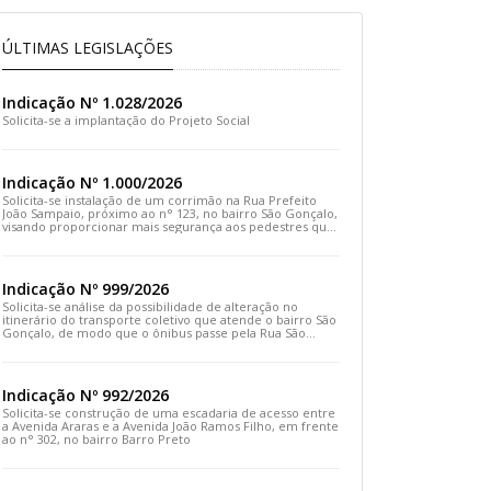
ÚLTIMAS LEGISLAÇÕES
Indicação Nº 1.028/2026
Solicita-se a implantação do Projeto Social
Indicação Nº 1.000/2026
Solicita-se instalação de um corrimão na Rua Prefeito
João Sampaio, próximo ao n° 123, no bairro São Gonçalo,
visando proporcionar mais segurança aos pedestres que
transitam pelo local
Indicação Nº 999/2026
Solicita-se análise da possibilidade de alteração no
itinerário do transporte coletivo que atende o bairro São
Gonçalo, de modo que o ônibus passe pela Rua São
Gonçalo, desça pela Travessa São Gonçalo e siga pela
Rua Prefeito João Sampaio
Indicação Nº 992/2026
Solicita-se construção de uma escadaria de acesso entre
a Avenida Araras e a Avenida João Ramos Filho, em frente
ao n° 302, no bairro Barro Preto