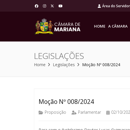
Área do Servido
HOME
A CÂMARA
LEGISLAÇÕES
Home
Legislações
Moção Nº 008/2024
Moção Nº 008/2024
Proposição
Parlamentar
02/10/20
Para com o ilustríssimo Doutor Lucas Guimarae