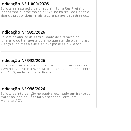
Indicação Nº 1.000/2026
Solicita-se instalação de um corrimão na Rua Prefeito
João Sampaio, próximo ao n° 123, no bairro São Gonçalo,
visando proporcionar mais segurança aos pedestres que
transitam pelo local
Indicação Nº 999/2026
Solicita-se análise da possibilidade de alteração no
itinerário do transporte coletivo que atende o bairro São
Gonçalo, de modo que o ônibus passe pela Rua São
Gonçalo, desça pela Travessa São Gonçalo e siga pela
Rua Prefeito João Sampaio
Indicação Nº 992/2026
Solicita-se construção de uma escadaria de acesso entre
a Avenida Araras e a Avenida João Ramos Filho, em frente
ao n° 302, no bairro Barro Preto
Indicação Nº 986/2026
Solicita-se intervenção no bueiro localizado em frente ao
trailer ao lado do Hospital Monsenhor Horta, em
Mariana/MG”.