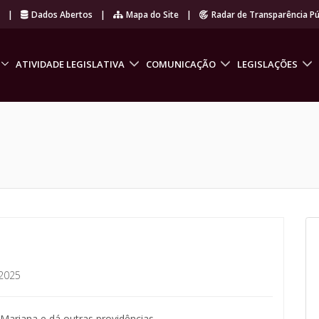
r
|
Dados Abertos
|
Mapa do Site
|
Radar de Transparência Pú
ATIVIDADE LEGISLATIVA
COMUNICAÇÃO
LEGISLAÇÕES
2025
ariana e dá outras providências.