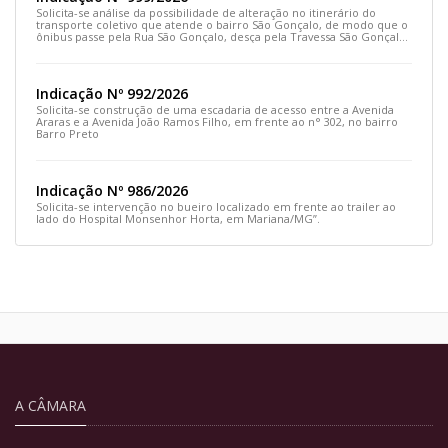
Solicita-se análise da possibilidade de alteração no itinerário do
transporte coletivo que atende o bairro São Gonçalo, de modo que o
ônibus passe pela Rua São Gonçalo, desça pela Travessa São Gonçalo
e siga pela Rua Prefeito João Sampaio
Indicação Nº 992/2026
Solicita-se construção de uma escadaria de acesso entre a Avenida
Araras e a Avenida João Ramos Filho, em frente ao n° 302, no bairro
Barro Preto
Indicação Nº 986/2026
Solicita-se intervenção no bueiro localizado em frente ao trailer ao
lado do Hospital Monsenhor Horta, em Mariana/MG”.
A CÂMARA