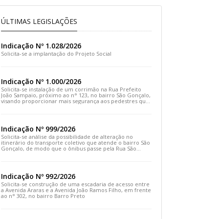
ÚLTIMAS LEGISLAÇÕES
Indicação Nº 1.028/2026
Solicita-se a implantação do Projeto Social
Indicação Nº 1.000/2026
Solicita-se instalação de um corrimão na Rua Prefeito
João Sampaio, próximo ao n° 123, no bairro São Gonçalo,
visando proporcionar mais segurança aos pedestres que
transitam pelo local
Indicação Nº 999/2026
Solicita-se análise da possibilidade de alteração no
itinerário do transporte coletivo que atende o bairro São
Gonçalo, de modo que o ônibus passe pela Rua São
Gonçalo, desça pela Travessa São Gonçalo e siga pela
Rua Prefeito João Sampaio
Indicação Nº 992/2026
Solicita-se construção de uma escadaria de acesso entre
a Avenida Araras e a Avenida João Ramos Filho, em frente
ao n° 302, no bairro Barro Preto