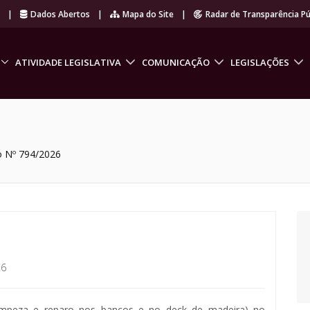
r
|
Dados Abertos
|
Mapa do Site
|
Radar de Transparência Pú
ATIVIDADE LEGISLATIVA
COMUNICAÇÃO
LEGISLAÇÕES
o Nº 794/2026
26
 limpeza e reparo nos bancos e no deck de madeira) no