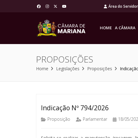
Área do Servido
HOME
A CÂMARA
PROPOSIÇÕES
Home
Legislações
Proposições
Indicaçã
Indicação Nº 794/2026
Proposição
Parlamentar
18/05/20
Solicita-se realizar a manutenção (roçagem,