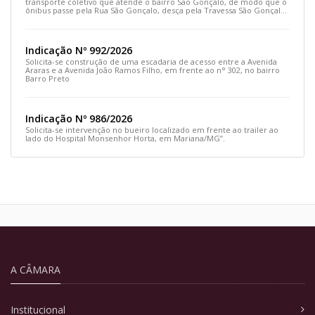
transporte coletivo que atende o bairro São Gonçalo, de modo que o
ônibus passe pela Rua São Gonçalo, desça pela Travessa São Gonçalo
e siga pela Rua Prefeito João Sampaio
Indicação Nº 992/2026
Solicita-se construção de uma escadaria de acesso entre a Avenida
Araras e a Avenida João Ramos Filho, em frente ao n° 302, no bairro
Barro Preto
Indicação Nº 986/2026
Solicita-se intervenção no bueiro localizado em frente ao trailer ao
lado do Hospital Monsenhor Horta, em Mariana/MG”.
A CÂMARA
Institucional