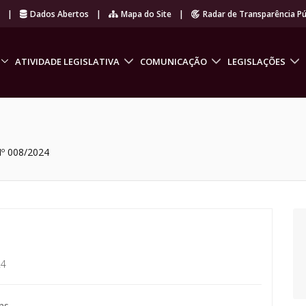
r
|
Dados Abertos
|
Mapa do Site
|
Radar de Transparência Pú
ATIVIDADE LEGISLATIVA
COMUNICAÇÃO
LEGISLAÇÕES
º 008/2024
24
ns.