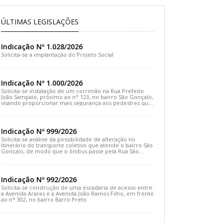
ÚLTIMAS LEGISLAÇÕES
Indicação Nº 1.028/2026
Solicita-se a implantação do Projeto Social
Indicação Nº 1.000/2026
Solicita-se instalação de um corrimão na Rua Prefeito
João Sampaio, próximo ao n° 123, no bairro São Gonçalo,
visando proporcionar mais segurança aos pedestres que
transitam pelo local
Indicação Nº 999/2026
Solicita-se análise da possibilidade de alteração no
itinerário do transporte coletivo que atende o bairro São
Gonçalo, de modo que o ônibus passe pela Rua São
Gonçalo, desça pela Travessa São Gonçalo e siga pela
Rua Prefeito João Sampaio
Indicação Nº 992/2026
Solicita-se construção de uma escadaria de acesso entre
a Avenida Araras e a Avenida João Ramos Filho, em frente
ao n° 302, no bairro Barro Preto