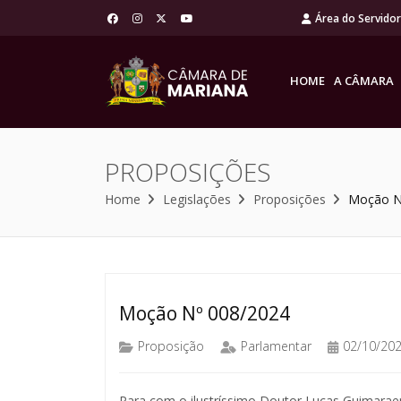
Área do Servido
HOME
A CÂMARA
PROPOSIÇÕES
Home
Legislações
Proposições
Moção N
Moção Nº 008/2024
Proposição
Parlamentar
02/10/20
Para com o ilustríssimo Doutor Lucas Guimarae