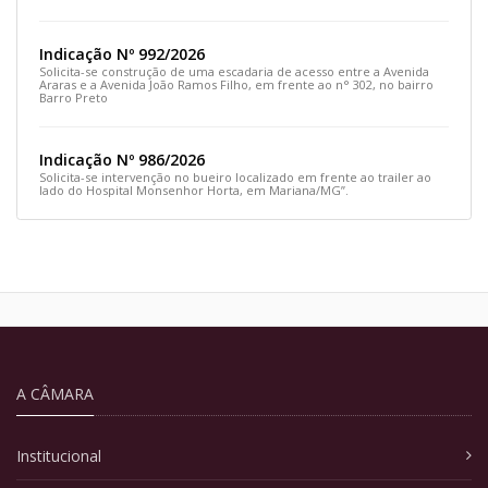
e siga pela Rua Prefeito João Sampaio
Indicação Nº 992/2026
Solicita-se construção de uma escadaria de acesso entre a Avenida
Araras e a Avenida João Ramos Filho, em frente ao n° 302, no bairro
Barro Preto
Indicação Nº 986/2026
Solicita-se intervenção no bueiro localizado em frente ao trailer ao
lado do Hospital Monsenhor Horta, em Mariana/MG”.
A CÂMARA
Institucional