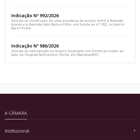
e siga pela Rua Prefeito João Sampaio
Indicação Nº 992/2026
Solicita-se construção de uma escadaria de acesso entre a Avenida
Araras e a Avenida João Ramos Filho, em frente ao n° 302, no bairro
Barro Preto
Indicação Nº 986/2026
Solicita-se intervenção no bueiro localizado em frente ao trailer ao
lado do Hospital Monsenhor Horta, em Mariana/MG”.
A CÂMARA
Institucional