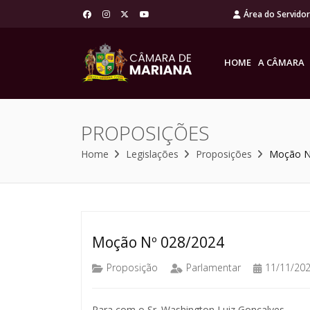
Área do Servido
HOME
A CÂMARA
PROPOSIÇÕES
Home
Legislações
Proposições
Moção N
Moção Nº 028/2024
Proposição
Parlamentar
11/11/20
Para com o Sr. Washington Luiz Gonçalves.