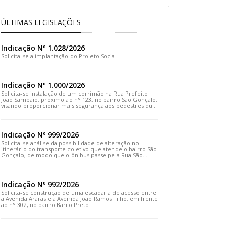
ÚLTIMAS LEGISLAÇÕES
Indicação Nº 1.028/2026
Solicita-se a implantação do Projeto Social
Indicação Nº 1.000/2026
Solicita-se instalação de um corrimão na Rua Prefeito
João Sampaio, próximo ao n° 123, no bairro São Gonçalo,
visando proporcionar mais segurança aos pedestres que
transitam pelo local
Indicação Nº 999/2026
Solicita-se análise da possibilidade de alteração no
itinerário do transporte coletivo que atende o bairro São
Gonçalo, de modo que o ônibus passe pela Rua São
Gonçalo, desça pela Travessa São Gonçalo e siga pela
Rua Prefeito João Sampaio
Indicação Nº 992/2026
Solicita-se construção de uma escadaria de acesso entre
a Avenida Araras e a Avenida João Ramos Filho, em frente
ao n° 302, no bairro Barro Preto