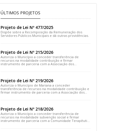
ÚLTIMOS PROJETOS
Projeto de Lei Nº 477/2025
Dispõe sobre a Recomposição da Remuneração dos
Servidores Públicos Municipais e dá outras providências.
Projeto de Lei Nº 215/2026
Autoriza o Município a conceder transferência de
recursos na modalidade contribuição e firmar
instrumento de parceria com a Associação dos
Moradores do Distrito de Cachoeira do Brumado e dá
outras providências
Projeto de Lei Nº 219/2026
Autoriza o Município de Mariana a conceder
transferência de recursos na modalidade contribuição e
firmar instrumento de parceria com a Associação dos
Artesãos e Produtores Caseiros de Cláudio Manoel e dá
outras providências.
Projeto de Lei Nº 218/2026
Autoriza o Município a conceder transferência de
recursos na modalidade subvenção social e firmar
instrumento de parceria com a Comunidade Terapêutica
Emanuel – COTEREM e dá outras providências.