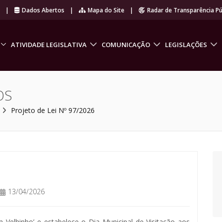
r
|
Dados Abertos
|
Mapa do Site
|
Radar de Transparência Pú
ATIVIDADE LEGISLATIVA
COMUNICAÇÃO
LEGISLAÇÕES
OS
Projeto de Lei Nº 97/2026
13/04/2026
Velhinho’ e estabelece o Dia Municipal de Visitação aos