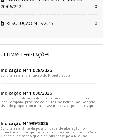
20/06/2022
0
RESOLUÇÃO Nº 7/2019
0
ÚLTIMAS LEGISLAÇÕES
Indicação Nº 1.028/2026
Solicita-se a implantação do Projeto Social
Indicação Nº 1.000/2026
Solicita-se instalação de um corrimão na Rua Prefeito
João Sampaio, próximo ao n° 123, no bairro São Gonçalo,
visando proporcionar mais segurança aos pedestres que
transitam pelo local
Indicação Nº 999/2026
Solicita-se análise da possibilidade de alteração no
itinerário do transporte coletivo que atende o bairro São
Gonçalo, de modo que o ônibus passe pela Rua São
Gonçalo, desça pela Travessa São Gonçalo e siga pela