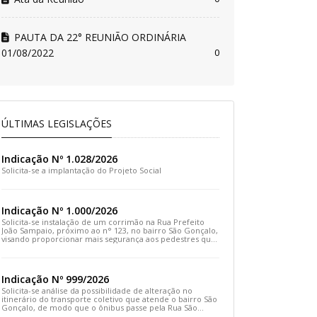
PAUTA DA 22° REUNIÃO ORDINÁRIA
01/08/2022
0
ÚLTIMAS LEGISLAÇÕES
Indicação Nº 1.028/2026
Solicita-se a implantação do Projeto Social
Indicação Nº 1.000/2026
Solicita-se instalação de um corrimão na Rua Prefeito
João Sampaio, próximo ao n° 123, no bairro São Gonçalo,
visando proporcionar mais segurança aos pedestres que
transitam pelo local
Indicação Nº 999/2026
Solicita-se análise da possibilidade de alteração no
itinerário do transporte coletivo que atende o bairro São
Gonçalo, de modo que o ônibus passe pela Rua São
Gonçalo, desça pela Travessa São Gonçalo e siga pela