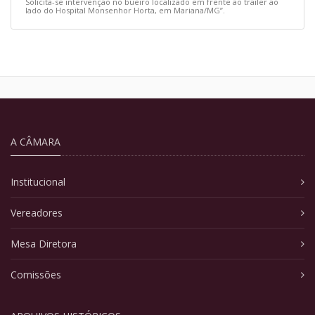
Solicita-se intervenção no bueiro localizado em frente ao trailer ao
lado do Hospital Monsenhor Horta, em Mariana/MG”.
A CÂMARA
Institucional
Vereadores
Mesa Diretora
Comissões