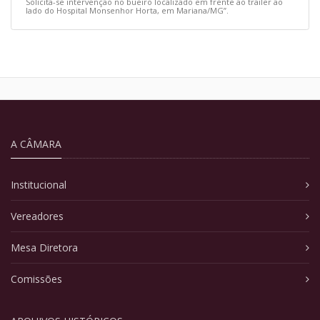
Solicita-se intervenção no bueiro localizado em frente ao trailer ao
lado do Hospital Monsenhor Horta, em Mariana/MG”.
A CÂMARA
Institucional
Vereadores
Mesa Diretora
Comissões