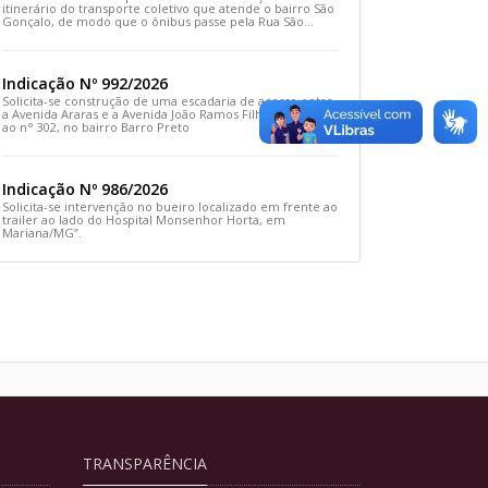
itinerário do transporte coletivo que atende o bairro São
Gonçalo, de modo que o ônibus passe pela Rua São
Gonçalo, desça pela Travessa São Gonçalo e siga pela
Rua Prefeito João Sampaio
Indicação Nº 992/2026
Solicita-se construção de uma escadaria de acesso entre
a Avenida Araras e a Avenida João Ramos Filho, em frente
ao n° 302, no bairro Barro Preto
Indicação Nº 986/2026
Solicita-se intervenção no bueiro localizado em frente ao
trailer ao lado do Hospital Monsenhor Horta, em
Mariana/MG”.
TRANSPARÊNCIA