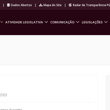
r
|
Dados Abertos
|
Mapa do Site
|
Radar de Transparência Pú
ATIVIDADE LEGISLATIVA
COMUNICAÇÃO
LEGISLAÇÕES
2003
nense Ausente.