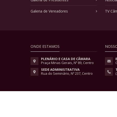
Galeria de Vereadores
TV Câ
ONDE ESTAMOS
NOSSO
PLENÁRIO E CASA DE CÂMARA
Praça Minas Gerais, Nº 89, Centro
SEDE ADMINISTRATIVA
Rua do Seminário, Nº 237, Centro
(
Copyright © 2026 - Todos os direitos reservados.
Lei Geral de Proteção de Dados
|
Políticas de Pri