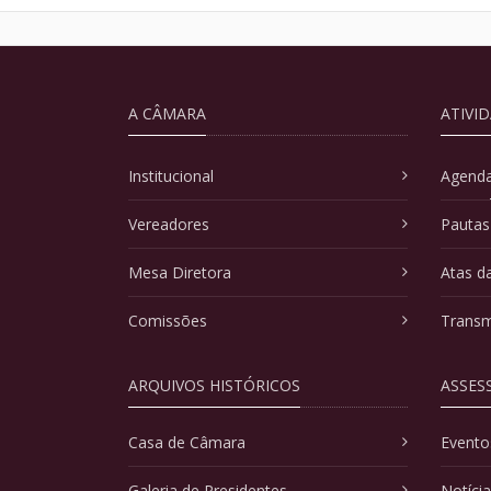
A CÂMARA
ATIVI
Institucional
Agenda
Vereadores
Pautas
Mesa Diretora
Atas d
Comissões
Transm
ARQUIVOS HISTÓRICOS
ASSES
Casa de Câmara
Evento
Galeria de Presidentes
Notíci