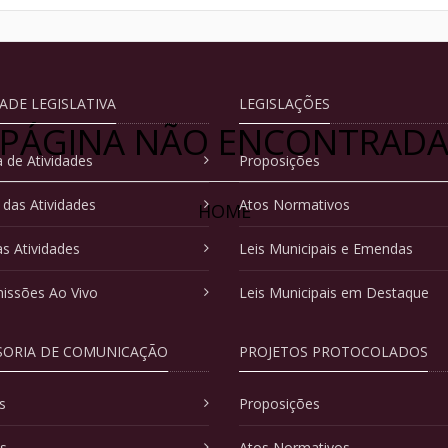
DADE LEGISLATIVA
LEGISLAÇÕES
PÁGINA NÃO ENCONTRAD
 de Atividades
Proposições
 das Atividades
Atos Normativos
HOME
as Atividades
Leis Municipais e Emendas
issões Ao Vivo
Leis Municipais em Destaque
SORIA DE COMUNICAÇÃO
PROJETOS PROTOCOLADOS
s
Proposições
as
Atos Normativos