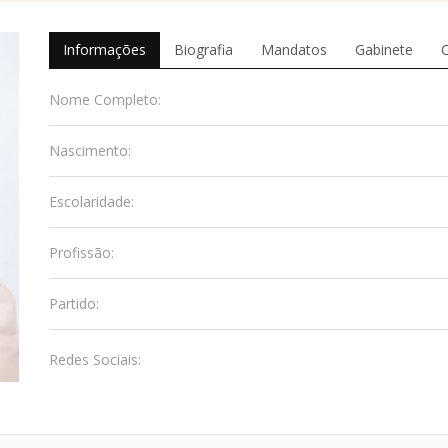
Informações
Biografia
Mandatos
Gabinete
Nome Completo:
Nascimento:
Escolaridade:
Profissão:
Partido:
Redes Sociais: