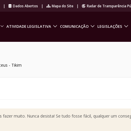
r
|
Dados Abertos
|
Mapa do Site
|
Radar de Transparência Pú
ATIVIDADE LEGISLATIVA
COMUNICAÇÃO
LEGISLAÇÕES
teus - Tikim
azer muito. Nunca desista! Se tudo fosse fácil, qualquer um conseg