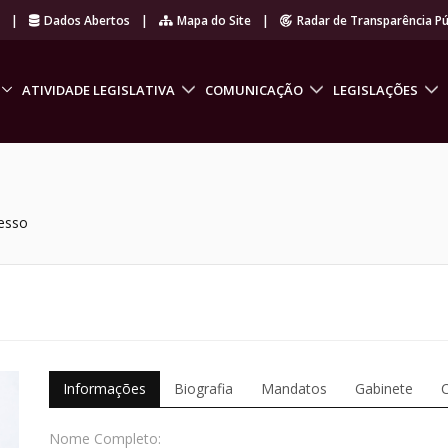
r
|
Dados Abertos
|
Mapa do Site
|
Radar de Transparência Pú
ATIVIDADE LEGISLATIVA
COMUNICAÇÃO
LEGISLAÇÕES
esso
Informações
Biografia
Mandatos
Gabinete
Nome Completo: