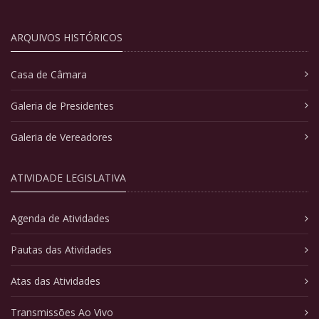
ARQUIVOS HISTÓRICOS
Casa de Câmara
Galeria de Presidentes
Galeria de Vereadores
ATIVIDADE LEGISLATIVA
Agenda de Atividades
Pautas das Atividades
Atas das Atividades
Transmissões Ao Vivo