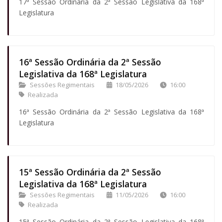
17ª Sessão Ordinária da 2ª Sessão Legislativa da 168ª
Legislatura
16ª Sessão Ordinária da 2ª Sessão
Legislativa da 168ª Legislatura
Sessões Regimentais
18/05/2026
16:00
Realizada
16ª Sessão Ordinária da 2ª Sessão Legislativa da 168ª
Legislatura
15ª Sessão Ordinária da 2ª Sessão
Legislativa da 168ª Legislatura
Sessões Regimentais
11/05/2026
16:00
Realizada
15ª Sessão Ordinária da 2ª Sessão Legislativa da 168ª