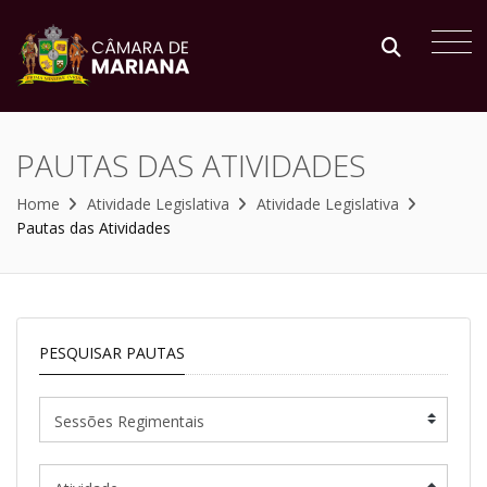
PAUTAS DAS ATIVIDADES
Home
Atividade Legislativa
Atividade Legislativa
Pautas das Atividades
PESQUISAR PAUTAS