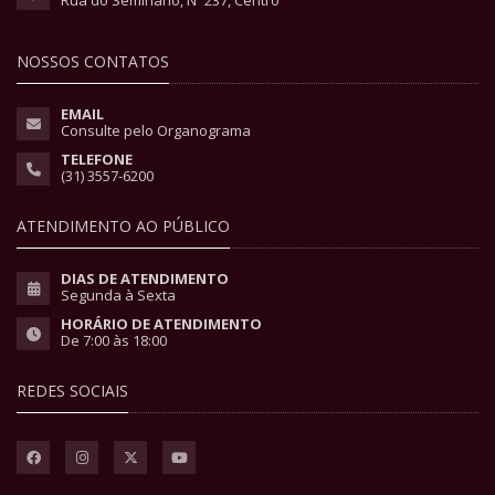
NOSSOS CONTATOS
EMAIL
Consulte pelo Organograma
TELEFONE
(31) 3557-6200
ATENDIMENTO AO PÚBLICO
DIAS DE ATENDIMENTO
Segunda à Sexta
HORÁRIO DE ATENDIMENTO
De 7:00 às 18:00
REDES SOCIAIS