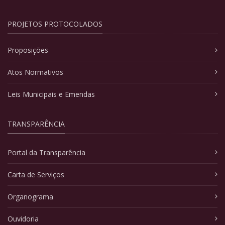
PROJETOS PROTOCOLADOS
Proposições
Atos Normativos
Leis Municipais e Emendas
TRANSPARÊNCIA
Portal da Transparência
Carta de Serviços
Organograma
Ouvidoria