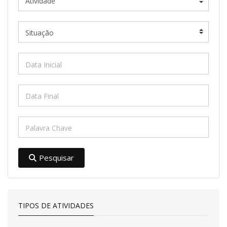
Pesquisar
TIPOS DE ATIVIDADES