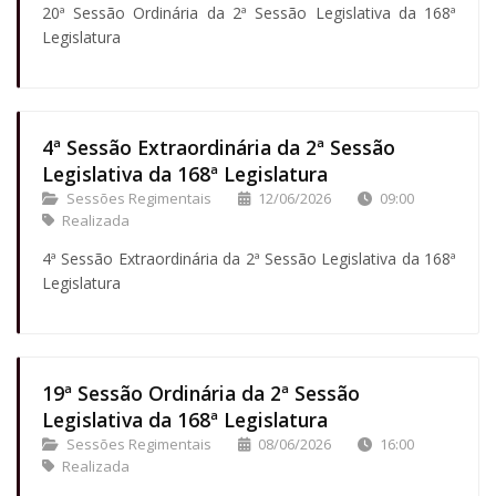
20ª Sessão Ordinária da 2ª Sessão Legislativa da 168ª
Legislatura
4ª Sessão Extraordinária da 2ª Sessão
Legislativa da 168ª Legislatura
Sessões Regimentais
12/06/2026
09:00
Realizada
4ª Sessão Extraordinária da 2ª Sessão Legislativa da 168ª
Legislatura
19ª Sessão Ordinária da 2ª Sessão
Legislativa da 168ª Legislatura
Sessões Regimentais
08/06/2026
16:00
Realizada