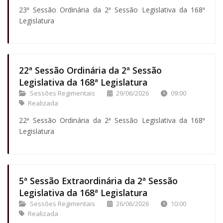
23ª Sessão Ordinária da 2ª Sessão Legislativa da 168ª
Legislatura
22ª Sessão Ordinária da 2ª Sessão
Legislativa da 168ª Legislatura
Sessões Regimentais
29/06/2026
09:00
Realizada
22ª Sessão Ordinária da 2ª Sessão Legislativa da 168ª
Legislatura
5ª Sessão Extraordinária da 2ª Sessão
Legislativa da 168ª Legislatura
Sessões Regimentais
26/06/2026
10:00
Realizada