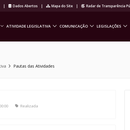
r
|
Dados Abertos
|
Mapa do Site
|
Radar de Transparência Pú
ATIVIDADE LEGISLATIVA
COMUNICAÇÃO
LEGISLAÇÕES
tiva
Pautas das Atividades
00:00
Realizada