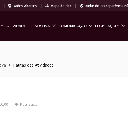
r
|
Dados Abertos
|
Mapa do Site
|
Radar de Transparência Pú
ATIVIDADE LEGISLATIVA
COMUNICAÇÃO
LEGISLAÇÕES
tiva
Pautas das Atividades
00:00
Realizada