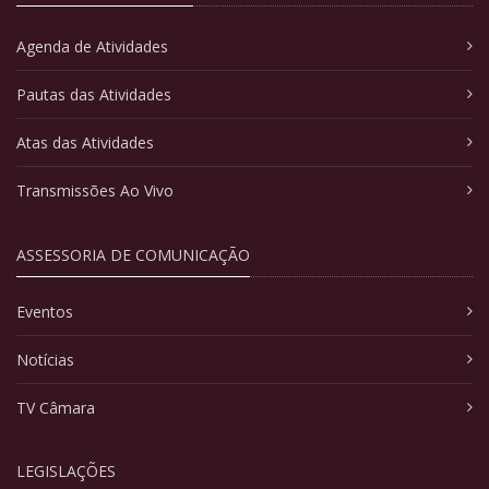
Agenda de Atividades
Pautas das Atividades
Atas das Atividades
Transmissões Ao Vivo
ASSESSORIA DE COMUNICAÇÃO
Eventos
Notícias
TV Câmara
LEGISLAÇÕES