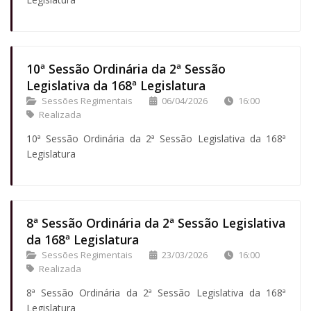
10ª Sessão Ordinária da 2ª Sessão
Legislativa da 168ª Legislatura
Sessões Regimentais
06/04/2026
16:00
Realizada
10ª Sessão Ordinária da 2ª Sessão Legislativa da 168ª
Legislatura
8ª Sessão Ordinária da 2ª Sessão Legislativa
da 168ª Legislatura
Sessões Regimentais
23/03/2026
16:00
Realizada
8ª Sessão Ordinária da 2ª Sessão Legislativa da 168ª
Legislatura