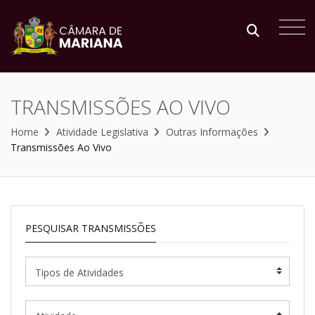
TRANSMISSÕES AO VIVO
Home
Atividade Legislativa
Outras Informações
Transmissões Ao Vivo
PESQUISAR TRANSMISSÕES