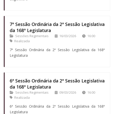
7ª Sessão Ordinária da 2ª Sessão Legislativa
da 168ª Legislatura
Sessões Regimentais
16/03/2026
16:00
Realizada
7ª Sessão Ordinária da 2ª Sessão Legislativa da 168ª
Legislatura
6ª Sessão Ordinária da 2ª Sessão Legislativa
da 168ª Legislatura
Sessões Regimentais
09/03/2026
16:00
Realizada
6ª Sessão Ordinária da 2ª Sessão Legislativa da 168ª
Legislatura