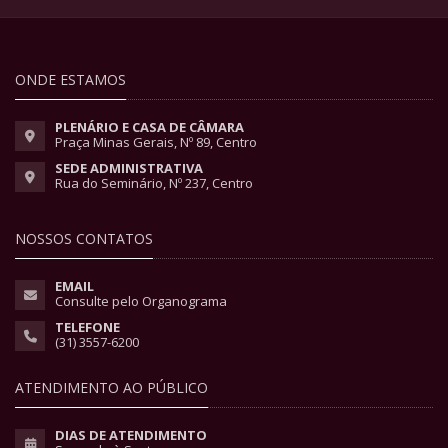
ONDE ESTAMOS
PLENÁRIO E CASA DE CÂMARA
Praça Minas Gerais, Nº 89, Centro
SEDE ADMINISTRATIVA
Rua do Seminário, Nº 237, Centro
NOSSOS CONTATOS
EMAIL
Consulte pelo Organograma
TELEFONE
(31) 3557-6200
ATENDIMENTO AO PÚBLICO
DIAS DE ATENDIMENTO