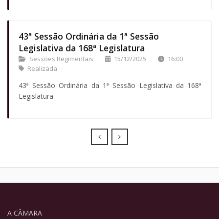
43ª Sessão Ordinária da 1ª Sessão
Legislativa da 168ª Legislatura
Sessões Regimentais
15/12/2025
16:00
Realizada
43ª Sessão Ordinária da 1ª Sessão Legislativa da 168ª
Legislatura
Prev
Next
A CÂMARA