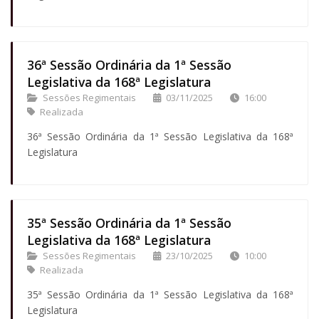
36ª Sessão Ordinária da 1ª Sessão
Legislativa da 168ª Legislatura
Sessões Regimentais
03/11/2025
16:00
Realizada
36ª Sessão Ordinária da 1ª Sessão Legislativa da 168ª
Legislatura
35ª Sessão Ordinária da 1ª Sessão
Legislativa da 168ª Legislatura
Sessões Regimentais
23/10/2025
10:00
Realizada
35ª Sessão Ordinária da 1ª Sessão Legislativa da 168ª
Legislatura