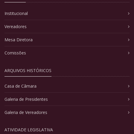
Institucional
Vereadores
Mesa Diretora
Comissões
ARQUIVOS HISTÓRICOS
Casa de Câmara
Galeria de Presidentes
Galeria de Vereadores
ATIVIDADE LEGISLATIVA