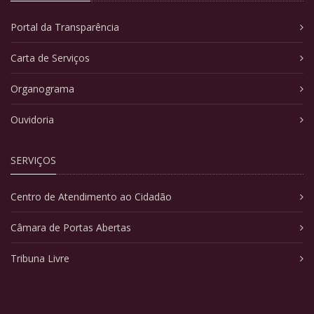
Portal da Transparência
Carta de Serviços
Organograma
Ouvidoria
SERVIÇOS
Centro de Atendimento ao Cidadão
Câmara de Portas Abertas
Tribuna Livre