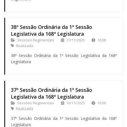
38ª Sessão Ordinária da 1ª Sessão
Legislativa da 168ª Legislatura
Sessões Regimentais
17/11/2025
16:00
Realizada
38ª Sessão Ordinária da 1ª Sessão Legislativa da 168ª
Legislatura
37ª Sessão Ordinária da 1ª Sessão
Legislativa da 168ª Legislatura
Sessões Regimentais
10/11/2025
16:00
Realizada
37ª Sessão Ordinária da 1ª Sessão Legislativa da 168ª
Legislatura