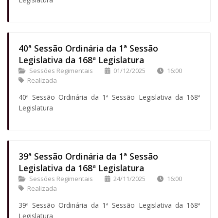
40ª Sessão Ordinária da 1ª Sessão
Legislativa da 168ª Legislatura
Sessões Regimentais
01/12/2025
16:00
Realizada
40ª Sessão Ordinária da 1ª Sessão Legislativa da 168ª
Legislatura
39ª Sessão Ordinária da 1ª Sessão
Legislativa da 168ª Legislatura
Sessões Regimentais
24/11/2025
16:00
Realizada
39ª Sessão Ordinária da 1ª Sessão Legislativa da 168ª
Legislatura