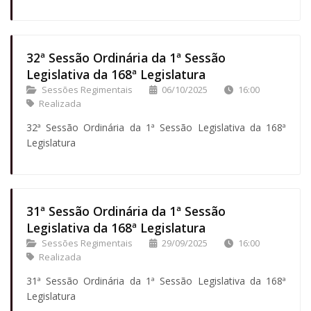
32ª Sessão Ordinária da 1ª Sessão
Legislativa da 168ª Legislatura
Sessões Regimentais
06/10/2025
16:00
Realizada
32ª Sessão Ordinária da 1ª Sessão Legislativa da 168ª
Legislatura
31ª Sessão Ordinária da 1ª Sessão
Legislativa da 168ª Legislatura
Sessões Regimentais
29/09/2025
16:00
Realizada
31ª Sessão Ordinária da 1ª Sessão Legislativa da 168ª
Legislatura