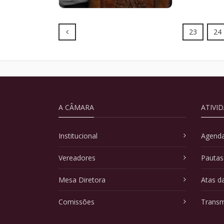
Prev
23
24
A CÂMARA
ATIVI
Institucional
Agenda
Vereadores
Pautas
Mesa Diretora
Atas d
Comissões
Transm