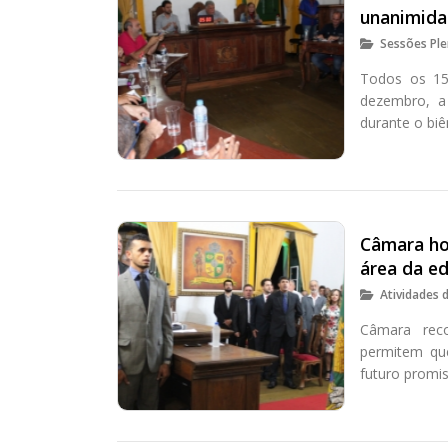
unanimid
Sessões Ple
Todos os 15
dezembro, a
durante o bi
Câmara ho
área da e
Atividades 
Câmara reco
permitem qu
futuro promis