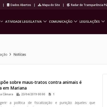
r
|
Dados Abertos
|
Mapa do Site
|
Radar de Transparência Pú
ATIVIDADE LEGISLATIVA
COMUNICAÇÃO
LEGISLAÇÕES
cação
Notícias
ispõe sobre maus-tratos contra animais é
a em Mariana
da Câmara
23/04/2019 00:00
1
gerir a política de fiscalização e punição àqueles que