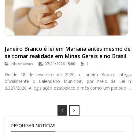
Janeiro Branco é lei em Mariana antes mesmo de
se tornar realidade em Minas Gerais e no Brasil
Informativos
07/01/2026 15:00
1
Desde 18 de fevereiro de 2020, o Janeiro Branco integra
oficialmente o Calendário Municipal, por meio da Lei nº
3.327/2020. A legislação estabelece o mês como um período de
mobilização, conscientização e estímulo ao cuidado com a
saúde mental e o bem-estar emocional, com foco especial na
prevenção da depressão e dos transtornos de ansiedade.
Prev
Next
PESQUISAR NOTÍCIAS