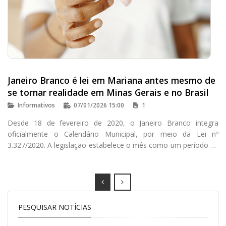
Janeiro Branco é lei em Mariana antes mesmo de
se tornar realidade em Minas Gerais e no Brasil
Informativos
07/01/2026 15:00
1
Desde 18 de fevereiro de 2020, o Janeiro Branco integra
oficialmente o Calendário Municipal, por meio da Lei nº
3.327/2020. A legislação estabelece o mês como um período de
mobilização, conscientização e estímulo ao cuidado com a
saúde mental e o bem-estar emocional, com foco especial na
prevenção da depressão e dos transtornos de ansiedade.
Prev
Next
PESQUISAR NOTÍCIAS