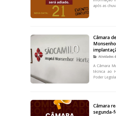
após as chuv
Câmara de 
Monsenhor
implantaç
Atividades 
A Câmara Mun
técnica ao 
Poder Legisla
Câmara rea
segunda-fe