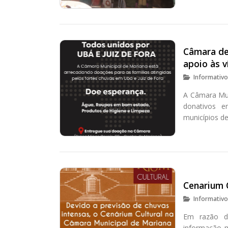
Câmara de
apoio às v
Informativ
A Câmara Mun
donativos e
municípios de
Cenarium 
Informativ
Em razão da
informação m