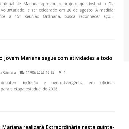
nicipal de Mariana aprovou o projeto que institui o Dia
 Voluntariado, a ser celebrado em 28 de agosto. A medida,
nte a 15ª Reunião Ordinária, busca reconhecer ações
ncentivar a participação social na cidade.
o Jovem Mariana segue com atividades a todo
da Câmara
11/05/2026 16:25
1
 debatem inclusão e neurodivergência em oficinas
 para a etapa estadual de 2026.
Mariana realizará Extraordinária nesta quinta-