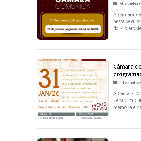
Atividades 
A Câmara de 
nesta segunda
do Projeto de
Câmara de
programaç
Informativ
A Câmara Mun
Cenarium Cul
memória e na
das 14h às 1
Gerais.