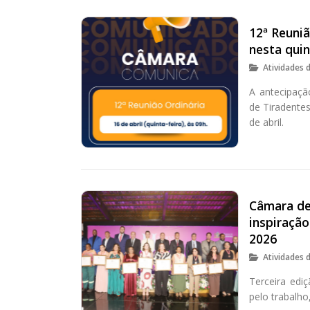
12ª Reuni
nesta quin
Atividades 
A antecipaçã
de Tiradentes
de abril.
Câmara de 
inspiraçã
2026
Atividades 
Terceira ed
pelo trabalho