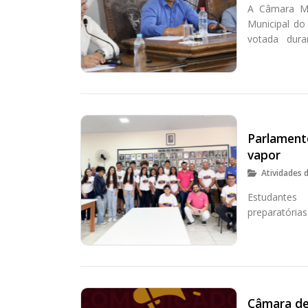
A Câmara Mu
Municipal do
votada dura
solidárias e i
Parlament
vapor
Atividades 
Estudantes
preparatórias
Câmara de 