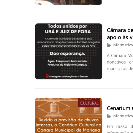
Câmara de
apoio às v
Informativ
A Câmara Mun
donativos e
municípios de
Cenarium 
Informativ
Em razão da
informação m