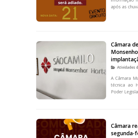
após as chuv
Câmara de 
Monsenhor
implantaç
Atividades 
A Câmara Mun
técnica ao 
Poder Legisla
Câmara rea
segunda-fe