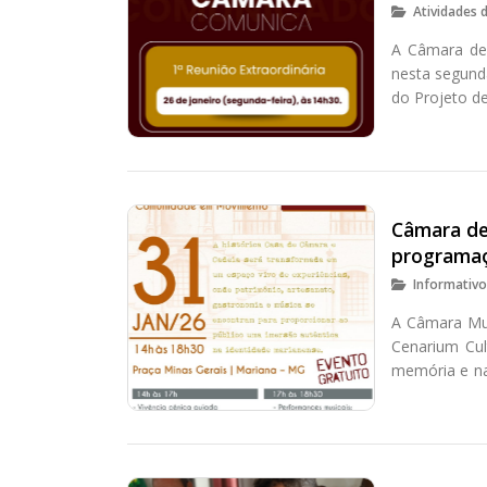
Atividades 
A Câmara de 
nesta segunda
do Projeto de
Câmara de
programaç
Informativ
A Câmara Mun
Cenarium Cul
memória e na
das 14h às 1
Gerais.