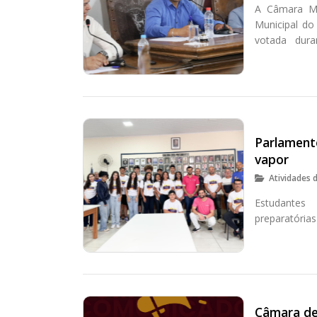
A Câmara Mu
Municipal do
votada dura
solidárias e i
Parlament
vapor
Atividades 
Estudantes
preparatórias
Câmara de 