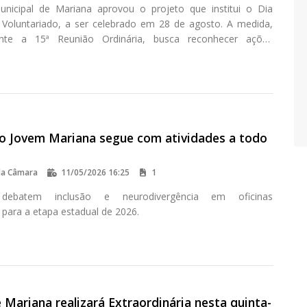
nicipal de Mariana aprovou o projeto que institui o Dia
 Voluntariado, a ser celebrado em 28 de agosto. A medida,
nte a 15ª Reunião Ordinária, busca reconhecer ações
ncentivar a participação social na cidade.
o Jovem Mariana segue com atividades a todo
da Câmara
11/05/2026 16:25
1
 debatem inclusão e neurodivergência em oficinas
 para a etapa estadual de 2026.
Mariana realizará Extraordinária nesta quinta-