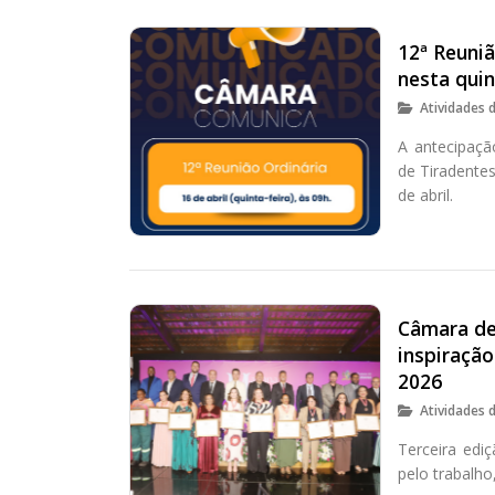
12ª Reuni
nesta quin
Atividades 
A antecipaçã
de Tiradentes
de abril.
Câmara de 
inspiraçã
2026
Atividades 
Terceira ed
pelo trabalho