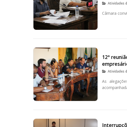
Atividades 
Câmara convi
12ª reuniã
empresári
Atividades 
As alegaçõe
acompanhada
Interrupç