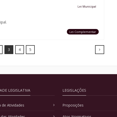
Lei Municipal
pal.
Lei Complementar
Next
3
4
5
DADE LEGISLATIVA
LEGISLAÇÕES
 de Atividades
Proposições
 das Atividades
Atos Normativos