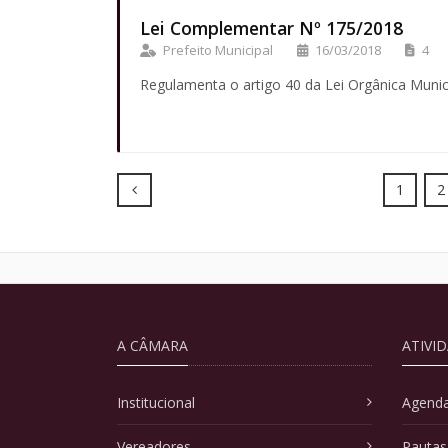
Lei Complementar Nº 175/2018
Prefeito Municipal
16/03/2018
4
Regulamenta o artigo 40 da Lei Orgânica Munici
Prev
1
2
A CÂMARA
ATIVI
Institucional
Agenda
Vereadores
Pautas