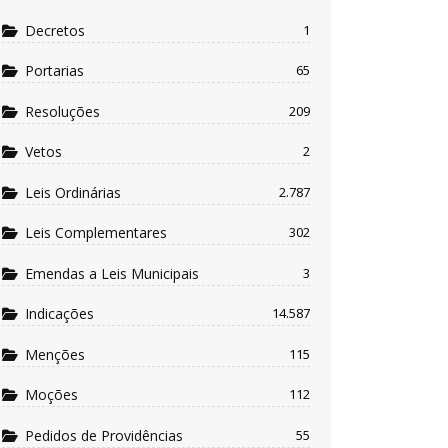
Decretos
1
Portarias
65
Resoluções
209
Vetos
2
Leis Ordinárias
2.787
Leis Complementares
302
Emendas a Leis Municipais
3
Indicações
14.587
Menções
115
Moções
112
Pedidos de Providências
55