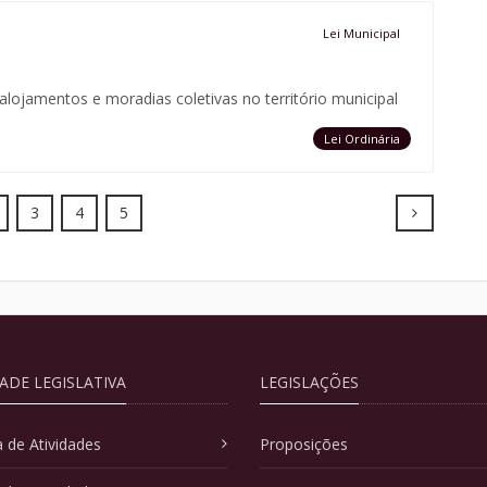
Lei Municipal
lojamentos e moradias coletivas no território municipal
Lei Ordinária
Next
3
4
5
DADE LEGISLATIVA
LEGISLAÇÕES
 de Atividades
Proposições