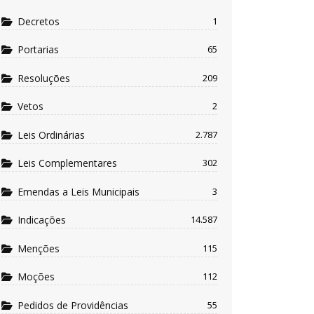
Decretos
1
Portarias
65
Resoluções
209
Vetos
2
Leis Ordinárias
2.787
Leis Complementares
302
Emendas a Leis Municipais
3
Indicações
14.587
Menções
115
Moções
112
Pedidos de Providências
55