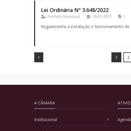
Lei Ordinária Nº 3.648/2022
Prefeito Municipal
18/01/2023
1
Regulamenta a instalação e funcionamento de a
Prev
1
2
A CÂMARA
ATIVI
Institucional
Agenda