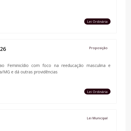
Lei Ordinária
026
Proposição
 ao Feminicídio com foco na reeducação masculina e
a/MG e dá outras providências
Lei Ordinária
Lei Municipal