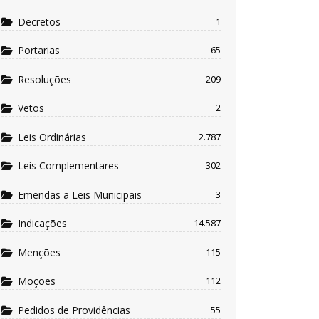
Decretos
1
Portarias
65
Resoluções
209
Vetos
2
Leis Ordinárias
2.787
Leis Complementares
302
Emendas a Leis Municipais
3
Indicações
14.587
Menções
115
Moções
112
Pedidos de Providências
55