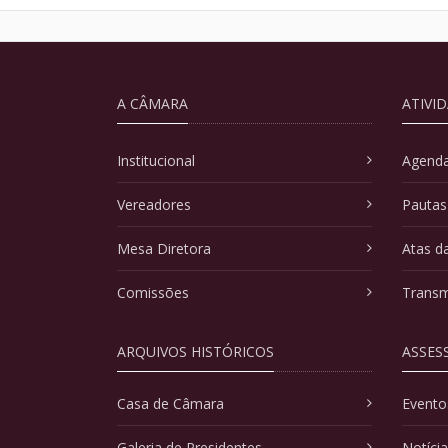
A CÂMARA
ATIVI
Institucional
Agenda
Vereadores
Pautas
Mesa Diretora
Atas d
Comissões
Transm
ARQUIVOS HISTÓRICOS
ASSES
Casa de Câmara
Evento
Galeria de Presidentes
Notíci