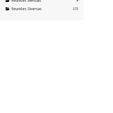
Reuniões Mensais
4
Reuniões Diversas
272