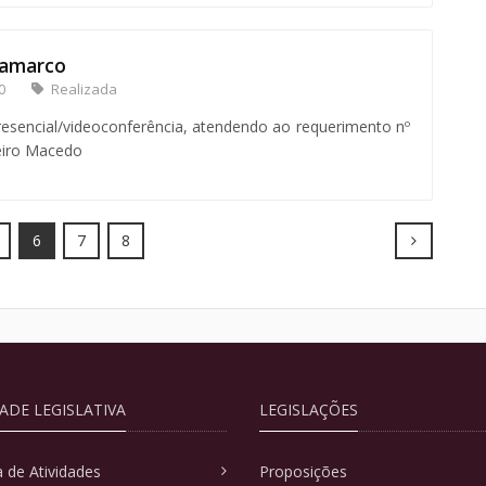
Samarco
0
Realizada
sencial/videoconferência, atendendo ao requerimento nº
eiro Macedo
Next
6
7
8
DADE LEGISLATIVA
LEGISLAÇÕES
 de Atividades
Proposições