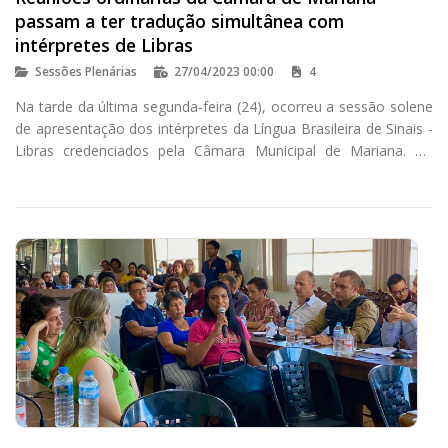
passam a ter tradução simultânea com
intérpretes de Libras
Sessões Plenárias
27/04/2023 00:00
4
Na tarde da última segunda-feira (24), ocorreu a sessão solene
de apresentação dos intérpretes da Língua Brasileira de Sinais -
Libras credenciados pela Câmara Municipal de Mariana. Os
intérpretes Jaqueline Ferreira Matias do Patrocínio e Lívio
Ramsés Ucran de Oliveira iniciaram suas atividades no mesmo
dia, data em que é comemorado o Dia Nacional de Libras.