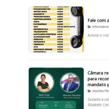
Fale com 
Informativ
Acesse o con
Câmara rea
para reco
mandato p
Sessões Ple
Durante a so
Elizabeth Cot