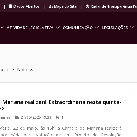
r
|
Dados Abertos
|
Mapa do Site
|
Radar de Transparência Pú
ATIVIDADE LEGISLATIVA
COMUNICAÇÃO
LEGISLAÇÕES
cação
Notícias
Mariana realizará Extraordinária nesta quinta-
22
nárias
21/05/2025 19:28
1
-feira, 22 de maio, às 15h, a Câmara de Mariana realizará
raordinária para votação de um Projeto de Resolução