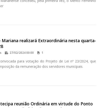
o Marianense concedeu, pela primeira vez, o Mérito Feminino
er
Mariana realizará Extraordinária nesta quarta-
28
os
27/02/2024 00:00
1
convocada para votação do Projeto de Lei nº 23/2024, que
omposição da remuneração dos servidores municipais.
tecipa reunião Ordinária em virtude do Ponto