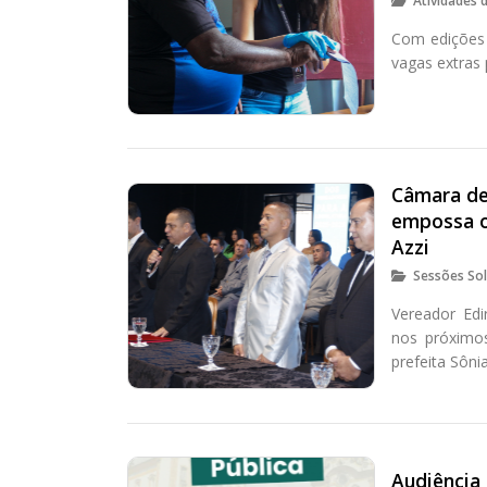
Atividades 
Com edições 
vagas extras
Câmara de 
empossa o 
Azzi
Sessões So
Vereador Ed
nos próximos
prefeita Sôni
Audiência 