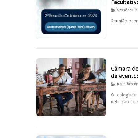
Facultativ
Sessões Ple
Reunião ocorr
Câmara de
de eventos
Reuniões d
O colegiado 
definição do 