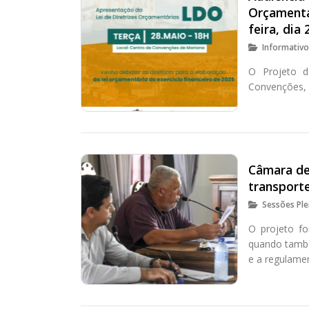
Orçamentár
feira, dia 
Informativ
O Projeto d
Convenções, a
Câmara de
transporte
Sessões Ple
O projeto fo
quando també
e a regulame