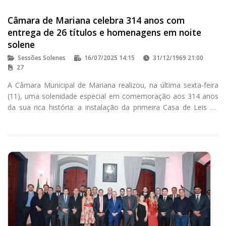
Câmara de Mariana celebra 314 anos com
entrega de 26 títulos e homenagens em noite
solene
Sessões Solenes
16/07/2025 14:15
31/12/1969 21:00
27
A Câmara Municipal de Mariana realizou, na última sexta-feira
(11), uma solenidade especial em comemoração aos 314 anos
da sua rica história: a instalação da primeira Casa de Leis de
Minas Gerais. O evento, realizado no Salão Nobre do Porteira
de Minas, reuniu autoridades, homenageados e comunidade
para celebrar a rica história política e social do município e do
Estado.