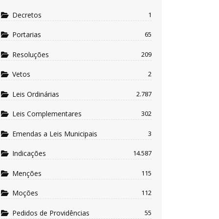
Decretos
1
Portarias
65
Resoluções
209
Vetos
2
Leis Ordinárias
2.787
Leis Complementares
302
Emendas a Leis Municipais
3
Indicações
14.587
Menções
115
Moções
112
Pedidos de Providências
55