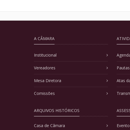
A CÂMARA
ATIVI
Institucional
Agenda
Vereadores
Pautas
Mesa Diretora
Atas d
Comissões
Transm
ARQUIVOS HISTÓRICOS
ASSES
Casa de Câmara
Evento