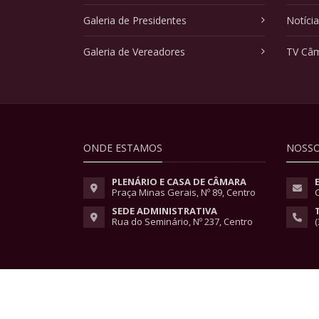
Galeria de Presidentes
Notíci
Galeria de Vereadores
TV Câ
ONDE ESTAMOS
NOSSO
PLENÁRIO E CASA DE CÂMARA
Praça Minas Gerais, Nº 89, Centro
SEDE ADMINISTRATIVA
Rua do Seminário, Nº 237, Centro
(
Copyright © 2026 - Todos os direitos reservados.
Lei Geral de Proteção de Dados
|
Políticas de Pri