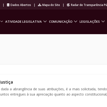
r
|
Dados Abertos
|
Mapa do Site
|
Radar de Transparência Pú
ATIVIDADE LEGISLATIVA
COMUNICAÇÃO
LEGISLAÇÕES
Justiça
 dada a abrangência de suas atribuições, é a mais solicitada, tend
ntos entregues à sua apreciação quanto ao aspecto constitucional, l