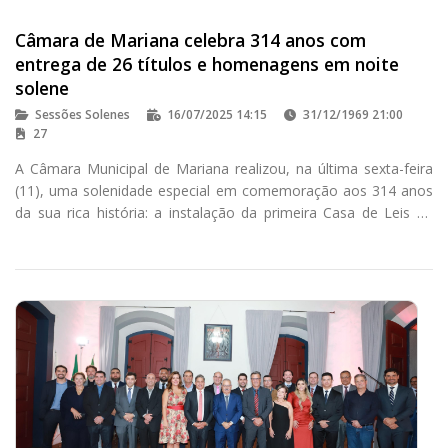
Câmara de Mariana celebra 314 anos com
entrega de 26 títulos e homenagens em noite
solene
Sessões Solenes
16/07/2025 14:15
31/12/1969 21:00
27
A Câmara Municipal de Mariana realizou, na última sexta-feira
(11), uma solenidade especial em comemoração aos 314 anos
da sua rica história: a instalação da primeira Casa de Leis de
Minas Gerais. O evento, realizado no Salão Nobre do Porteira
de Minas, reuniu autoridades, homenageados e comunidade
para celebrar a rica história política e social do município e do
Estado.